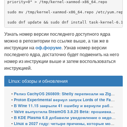
priority=0" > /tmp/kernel-xanmod-x86_64.repo

sudo mv /tmp/kernel-xanmod-x86_64.repo /etc/yum.repos
sudo dnf update && sudo dnf install task-kernel-6.1-
Узнать номер версии последнего доступного ядра
можно в репозитории по ссылке выше, а так же в
инструкции на
оф.форуме
. Узнав номер версии
последнего ядра, достаточно будет подменить на него
номер из инструкции выше и затем воспользоваться
инструкцией.
Linux: обзоры и обновления
•
Релиз CachyOS 260809: Shelly переписали на Zig, добавили профили серверной редакции
•
Proton Experimental вернул запуск Lords of the Fallen и исправил HDR в Far Cry 5 на Linux
•
В Wine 11.15 закрыли 41 ошибку и вернули работу winecfg
•
Valve выпустила SteamOS 3.8.25 Beta: прошивка 108 для Steam Machine, поддержка Steam Frame Wireless Adapter и новых портативных консолей
•
В KDE Plasma 6.8 добавили уведомление о недоступном принтере
•
Linux в 2027 году: четыре причины, которые могут ускорить рост его доли