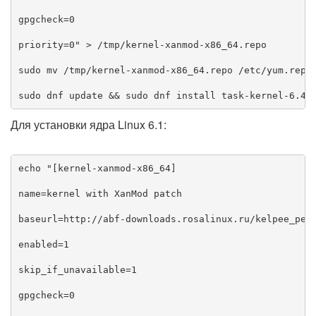
gpgcheck=0

priority=0" > /tmp/kernel-xanmod-x86_64.repo

sudo mv /tmp/kernel-xanmod-x86_64.repo /etc/yum.repos
Для установки ядра Linux 6.1:
echo "[kernel-xanmod-x86_64]

name=kernel with XanMod patch

baseurl=http://abf-downloads.rosalinux.ru/kelpee_pers
enabled=1

skip_if_unavailable=1

gpgcheck=0
