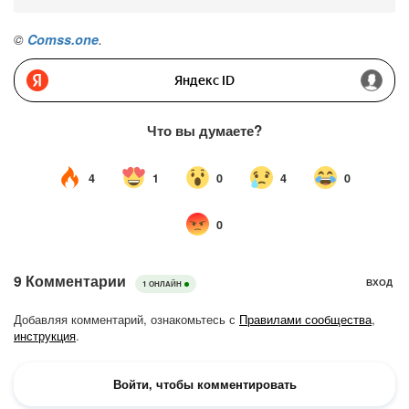
©
Comss.one
.