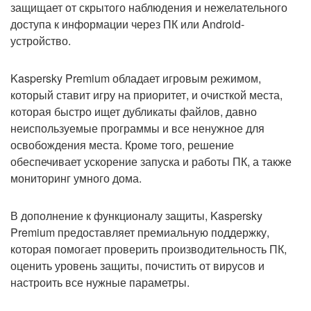
защищает от скрытого наблюдения и нежелательного
доступа к информации через ПК или Android-
устройство.
Kaspersky Premium обладает игровым режимом,
который ставит игру на приоритет, и очисткой места,
которая быстро ищет дубликаты файлов, давно
неиспользуемые программы и все ненужное для
освобождения места. Кроме того, решение
обеспечивает ускорение запуска и работы ПК, а также
мониторинг умного дома.
В дополнение к функционалу защиты, Kaspersky
Premium предоставляет премиальную поддержку,
которая помогает проверить производительность ПК,
оценить уровень защиты, почистить от вирусов и
настроить все нужные параметры.