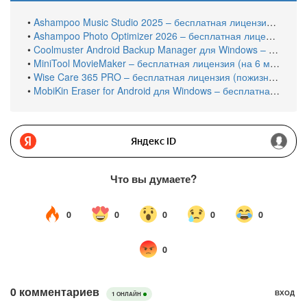
•
Ashampoo Music Studio 2025 – бесплатная лицензия (пожизненная)
•
Ashampoo Photo Optimizer 2026 – бесплатная лицензия (пожизненная)
•
Coolmuster Android Backup Manager для Windows – бесплатная лицензия на 1 год
•
MiniTool MovieMaker – бесплатная лицензия (на 6 месяцев)
•
Wise Care 365 PRO – бесплатная лицензия (пожизненная)
•
MobiKin Eraser for Android для Windows – бесплатная лицензия на 1 год