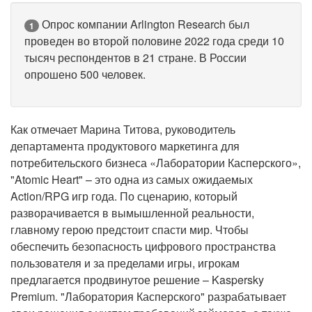
Опрос компании Arlington Research был
1
проведен во второй половине 2022 года среди 10
тысяч респондентов в 21 стране. В России
опрошено 500 человек.
Как отмечает Марина Титова, руководитель
департамента продуктового маркетинга для
потребительского бизнеса «Лаборатории Касперского»,
"Atomic Heart" – это одна из самых ожидаемых
Action/RPG игр года. По сценарию, который
разворачивается в вымышленной реальности,
главному герою предстоит спасти мир. Чтобы
обеспечить безопасность цифрового пространства
пользователя и за пределами игры, игрокам
предлагается продвинутое решение – Kaspersky
Premium. "Лаборатория Касперского" разрабатывает