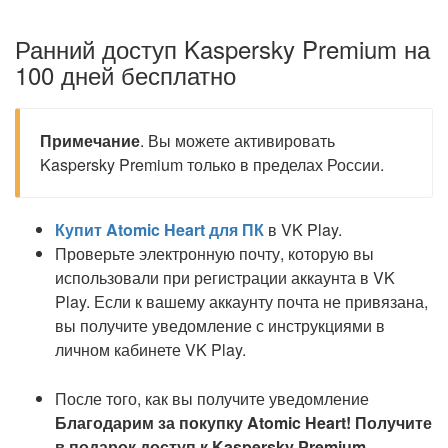
Ранний доступ Kaspersky Premium на
100 дней бесплатно
Примечание
. Вы можете активировать
Kaspersky Premium только в пределах России.
Купит Atomic Heart для ПК
в VK Play.
Проверьте электронную почту, которую вы
использовали при регистрации аккаунта в VK
Play. Если к вашему аккаунту почта не привязана,
вы получите уведомление с инструкциями в
личном кабинете VK Play.
После того, как вы получите уведомление
Благодарим за покупку Atomic Heart! Получите
в подарок доступ к Kaspersky Premium
,