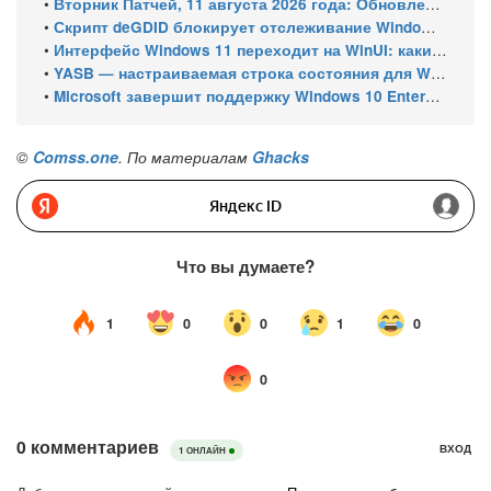
•
Вторник Патчей, 11 августа 2026 года: Обновления безопасности для Windows 11 (включая KB5121003), ESU-обновления для Windows 10
•
Скрипт deGDID блокирует отслеживание Windows по глобальному идентификатору устройства
•
Интерфейс Windows 11 переходит на WinUI: какие системные элементы обновит Microsoft
•
YASB — настраиваемая строка состояния для Windows с виджетами и поддержкой нескольких мониторов
•
Microsoft завершит поддержку Windows 10 Enterprise LTSC 2021 в январе 2027 года. ESU продлят обновления до января 2030 года
©
Comss.one
. По материалам
Ghacks