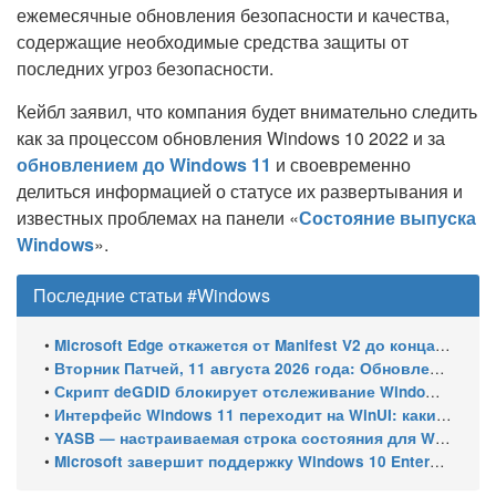
ежемесячные обновления безопасности и качества,
содержащие необходимые средства защиты от
последних угроз безопасности.
Кейбл заявил, что компания будет внимательно следить
как за процессом обновления Windows 10 2022 и за
обновлением до Windows 11
и своевременно
делиться информацией о статусе их развертывания и
известных проблемах на панели «
Состояние выпуска
Windows
».
Последние статьи #Windows
•
Microsoft Edge откажется от Manifest V2 до конца 2026 года – классический uBlock Origin перестанет работать
•
Вторник Патчей, 11 августа 2026 года: Обновления безопасности для Windows 11 (включая KB5121003), ESU-обновления для Windows 10
•
Скрипт deGDID блокирует отслеживание Windows по глобальному идентификатору устройства
•
Интерфейс Windows 11 переходит на WinUI: какие системные элементы обновит Microsoft
•
YASB — настраиваемая строка состояния для Windows с виджетами и поддержкой нескольких мониторов
•
Microsoft завершит поддержку Windows 10 Enterprise LTSC 2021 в январе 2027 года. ESU продлят обновления до января 2030 года