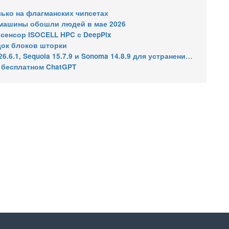
олько на флагманских чипсетах
: машины обошли людей в мае 2026
сенсор ISOCELL HPC с DeepPix
док блоков шторки
7.9 и Sonoma 14.8.9 для устранения уязвимости общего доступа к экрану
в бесплатном ChatGPT