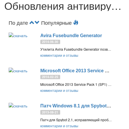
Обновления антивирусов
По дате
Популярные
Avira Fusebundle Generator
2014-06-30
Утилита Avira Fusebundle Generator позволяет создавать архив оффлайн обновления и обновлять антивирусные решения Avira без подключения к интернету. Обновление вручную продуктов Avira
комментарии и отзывы
Microsoft Office 2013 Service Pack 1 (SP1)
2014-02-25
Microsoft Office 2013 Service Pack 1 (SP1) - пакет обновлений (KB2817430), который улучшает безопасность, производительность и стабильность работы офисных программ от Microsoft. SP1 также включает все обновления, выпущенные ранее для Office 2013
комментарии и отзывы
Патч Windows 8.1 для Spybot 2.1
2013-08-21
Патч для Spybot 2.1, исправляющий проблему интеграции решения в Центр поддержки ОС Windows 8.1 Preview, которая может вызывать ошибку вЂќUnable to execute file: SDWSCSvc.exeвЂќ
комментарии и отзывы