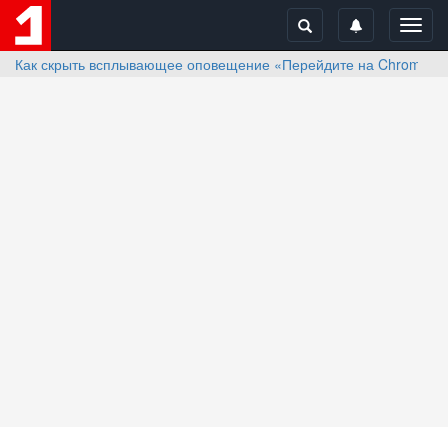
Toggl
navig
Как скрыть всплывающее оповещение «Перейдите на Chrome» в