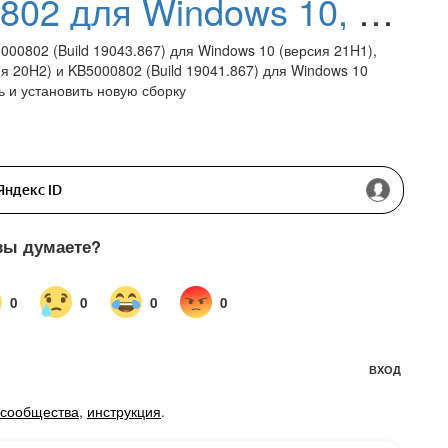
Обновление KB5000802 для Windows 10, версия 21H1, 20H2 и 2004
000802 (Build 19043.867) для Windows 10 (версия 21H1),
ия 20H2) и KB5000802 (Build 19041.867) для Windows 10
ь и установить новую сборку