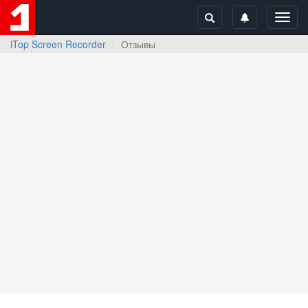
Toggl
navig
iTop Screen Recorder
Отзывы