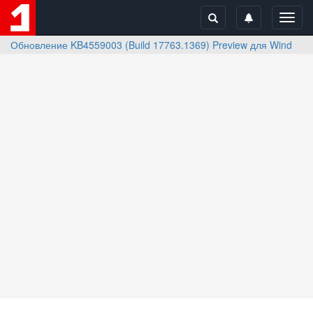
Toggl
navig
Обновление KB4559003 (Build 17763.1369) Preview для Windows 