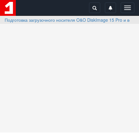
Toggl
navig
Подготовка загрузочного носителя O&O DiskImage 15 Pro и восс