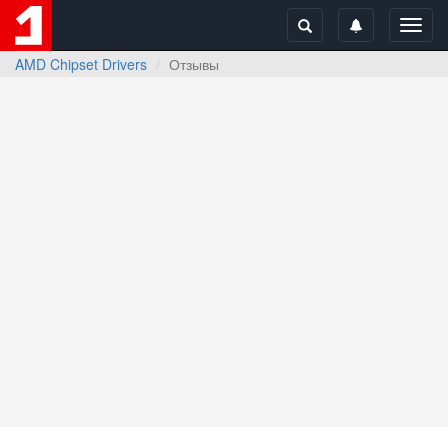
Toggl
navig
AMD Chipset Drivers
Отзывы