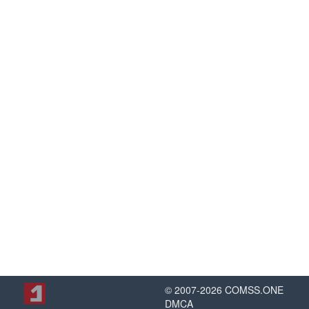
© 2007-
2026
COMSS.ONE
DMCA