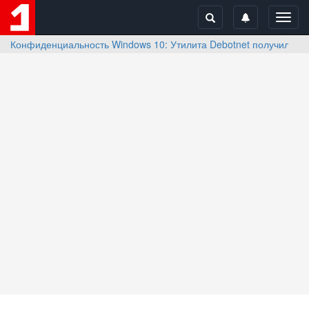
Toggl
navig
Конфиденциальность Windows 10: Утилита Debotnet получила к