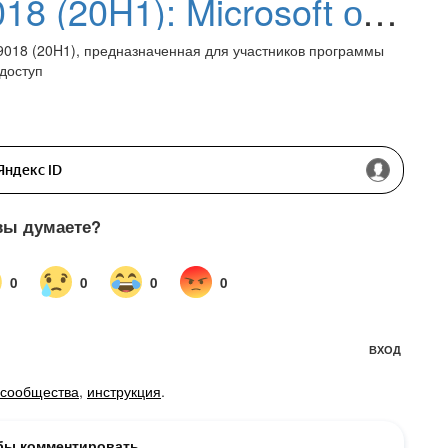
Windows 10 build 19018 (20H1): Microsoft отказывается от «Skip Ahead», новейшие сборки – на канале Ранний доступ
19018 (20H1), предназначенная для участников программы
доступ