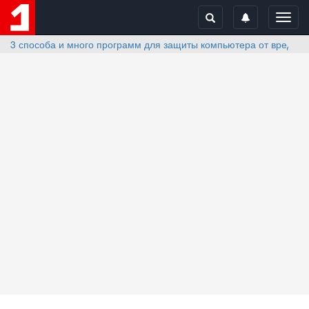
Toggl
navig
3 способа и много программ для защиты компьютера от вредон