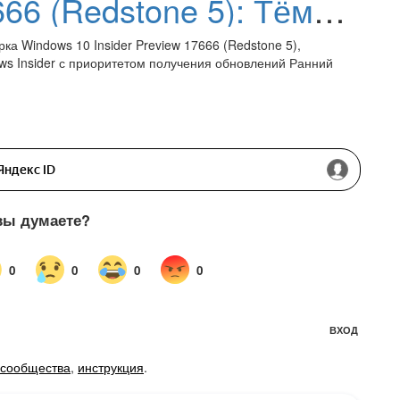
Windows 10 build 17666 (Redstone 5): Тёмная тема для Проводника Windows, история буфера обмена
ка Windows 10 Insider Preview 17666 (Redstone 5),
s Insider с приоритетом получения обновлений Ранний