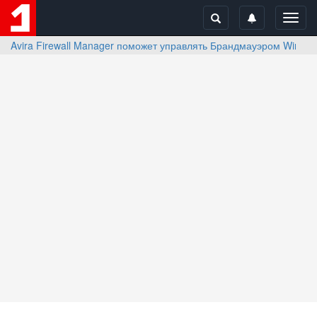
Toggl
navig
Avira Firewall Manager поможет управлять Брандмауэром Windo