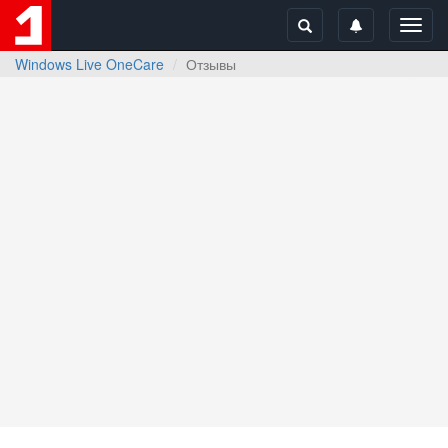
Toggl
navig
Windows Live OneCare
Отзывы