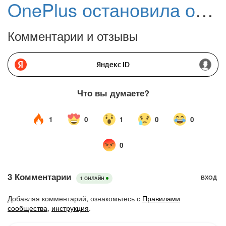
OnePlus остановила обновление OxygenOS 16.0.7 и 16.0.5 из-за циклической загрузки
Комментарии и отзывы