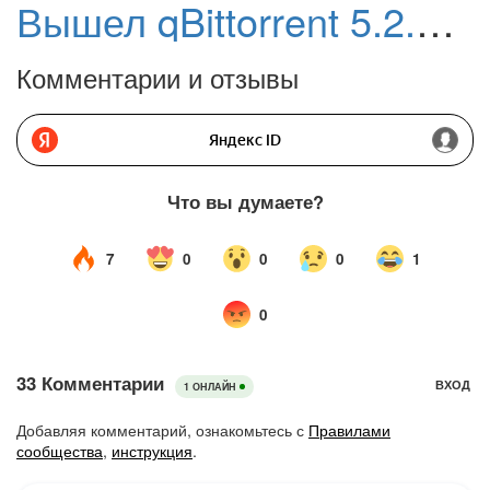
Вышел qBittorrent 5.2.0: крупное обновление с новым WebUI и расширенным управлением раздачами
Комментарии и отзывы