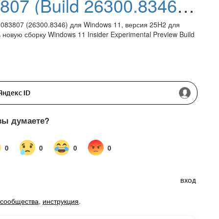
Обновление KB5083807 (Build 26300.8346) для Windows 11, версия 25H2 (Dev) (Experimental)
5083807 (26300.8346) для Windows 11, версия 25H2 для
 новую сборку Windows 11 Insider Experimental Preview Build