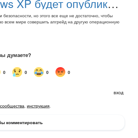
Исходный код Windows XP будет опубликован... когда «коровы начнут летать»
 безопасности, но этого все еще не достаточно, чтобы
во всем мире совершить апгрейд на другую операционную