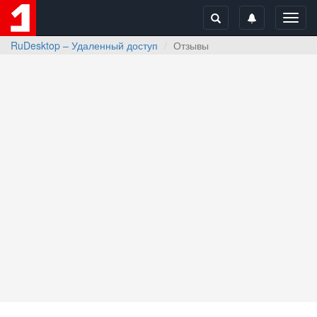
Toggl
navig
RuDesktop – Удаленный доступ
Отзывы