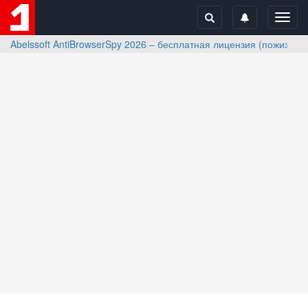
Toggl
navig
Abelssoft AntiBrowserSpy 2026 – бесплатная лицензия (пожизнен