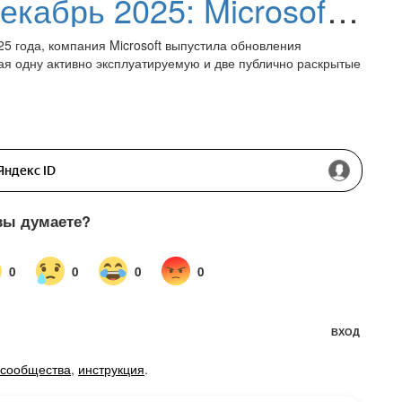
«Вторник Патчей», декабрь 2025: Microsoft исправила 57 проблем безопасности, включая три уязвимости «нулевого дня»
25 года, компания Microsoft выпустила обновления
ая одну активно эксплуатируемую и две публично раскрытые