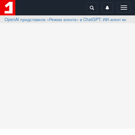
Toggl
navig
OpenAI представила «Режим агента» в ChatGPT: ИИ-агент может