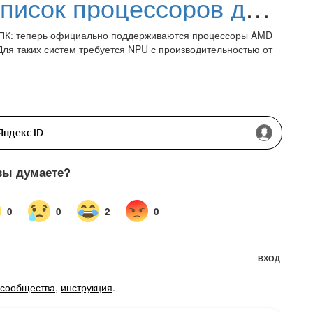
Microsoft обновила список процессоров для Copilot+ ПК на Windows 11: официально подтверждены модели от AMD, Intel и Qualcomm
t+ ПК: теперь официально поддерживаются процессоры AMD
. Для таких систем требуется NPU с производительностью от