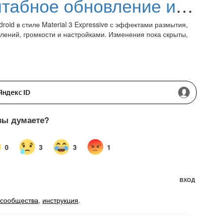
Google готовит масштабное обновление интерфейса Android: первые подробности
oid в стиле Material 3 Expressive с эффектами размытия,
ений, громкости и настройками. Изменения пока скрыты,