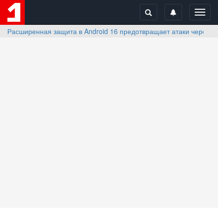
Toggl
navig
Расширенная защита в Android 16 предотвращает атаки через U