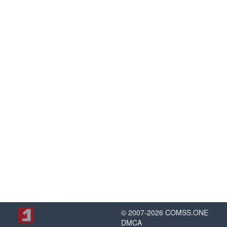
© 2007-
2026
COMSS.ONE
DMCA