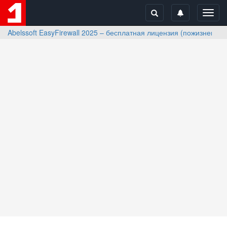
Toggl
navig
Abelssoft EasyFirewall 2025 – бесплатная лицензия (пожизненная