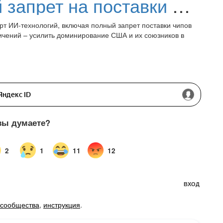
США готовят полный запрет на поставки ИИ-чипов Nvidia в Россию и Китай
рт ИИ-технологий, включая полный запрет поставки чипов
аничений – усилить доминирование США и их союзников в