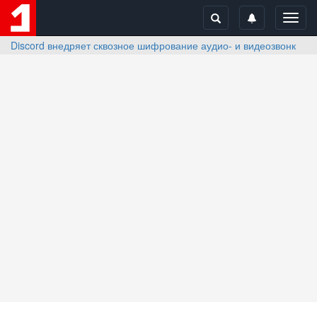
Toggl
navig
Discord внедряет сквозное шифрование аудио- и видеозвонков