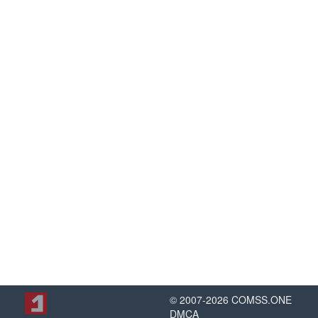
© 2007-
2026
COMSS.ONE
DMCA