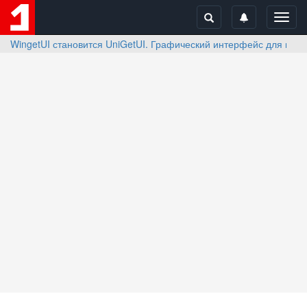
Toggl
navig
WingetUI становится UniGetUI. Графический интерфейс для пакет