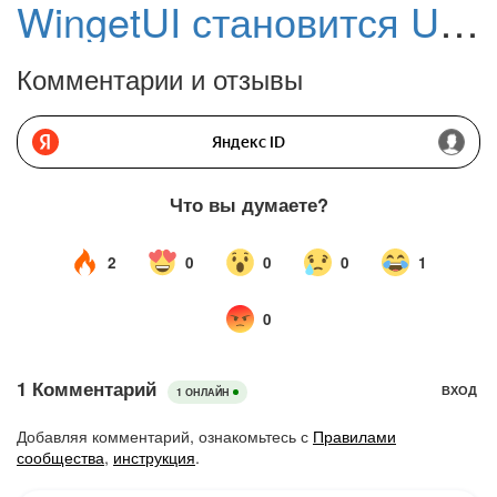
WingetUI становится UniGetUI. Графический интерфейс для пакетных менеджеров Windows 11 и 10: Winget, Scoop, Chocolatey и других
Комментарии и отзывы