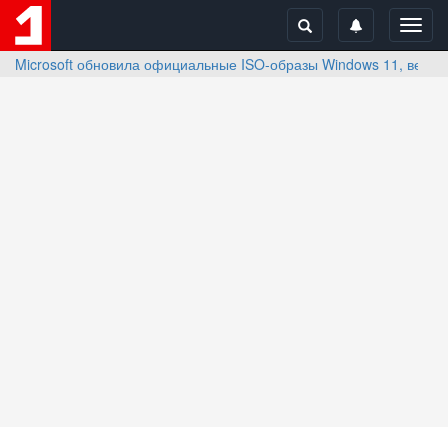
Toggl
navig
Microsoft обновила официальные ISO-образы Windows 11, верси