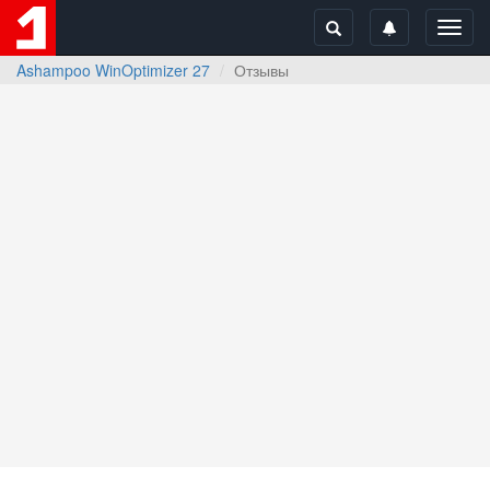
Toggl
navig
Ashampoo WinOptimizer 27
Отзывы