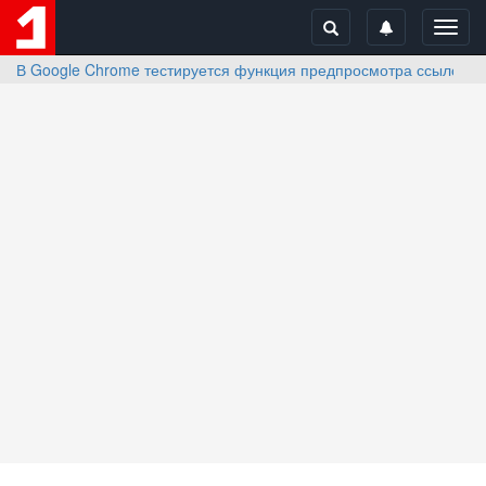
Toggl
navig
В Google Chrome тестируется функция предпросмотра ссылок