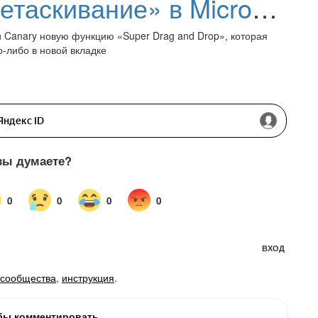
Функция «Супер перетаскивание» в Microsoft Edge упрощает открытие ссылок в новой вкладке
 и Canary новую функцию «Super Drag and Drop», которая
о-либо в новой вкладке