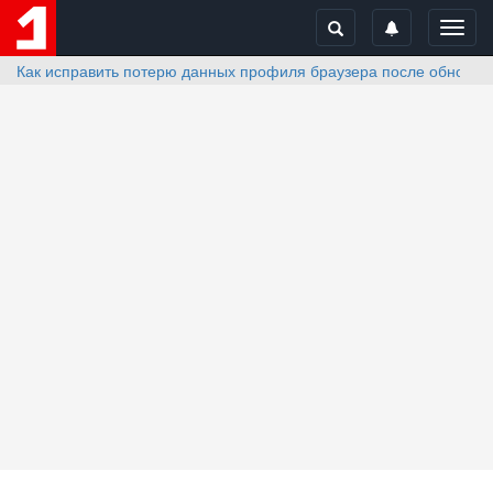
Toggl
navig
Как исправить потерю данных профиля браузера после обновлен