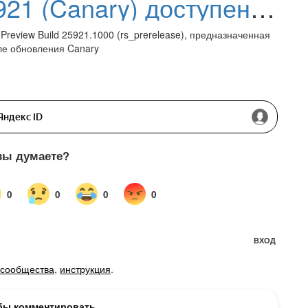
Windows 11 Build 25921 (Canary) доступен для тестирования
Preview Build 25921.1000 (rs_prerelease), предназначенная
ле обновления Canary