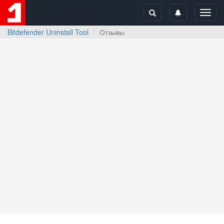
Toggl
navig
Bitdefender Uninstall Tool
Отзывы