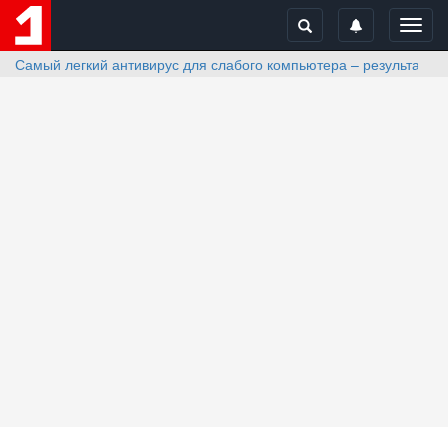
Toggl
navig
Самый легкий антивирус для слабого компьютера – результаты 