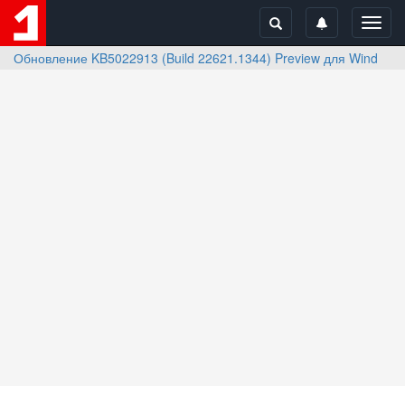
Toggl
navig
Обновление KB5022913 (Build 22621.1344) Preview для Windows 