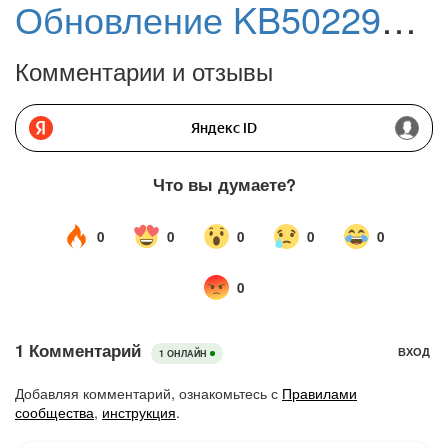
Обновление KB5022913 (Build 22621.1344) Preview для Windows 11, версия 22H2
Комментарии и отзывы