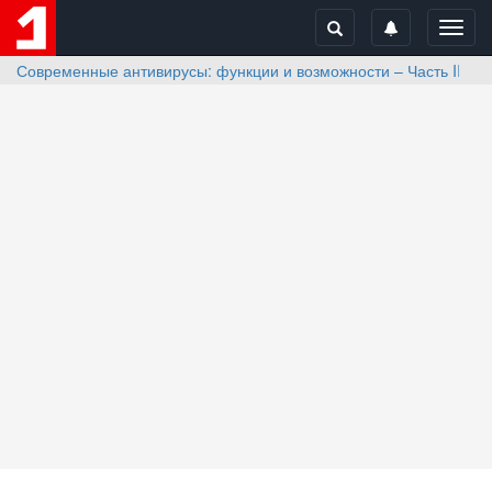
Toggl
navig
Современные антивирусы: функции и возможности – Часть II: П