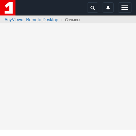
Toggl
navig
AnyViewer Remote Desktop
Отзывы