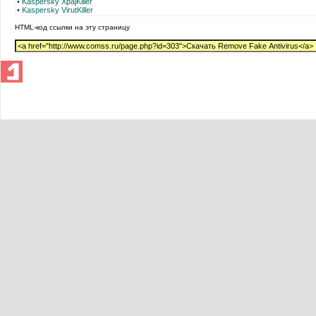
•
Kaspersky XpajKiller
•
Kaspersky VirutKiller
HTML-код ссылки на эту страницу