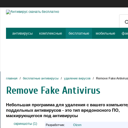
антивирусы
комплексные
бесплатные
мобильные
фа
главная
/
бесплатные антивирусы
/
удаление вирусов
/
Remove Fake Antivirus
Remove Fake Antivirus
Небольшая программа для удаления с вашего компьюте
поддельных антивирусов - это тип вредоносного ПО,
маскирующегося под антивирусы
cкриншоты (1)
Разработчик:
Olzen