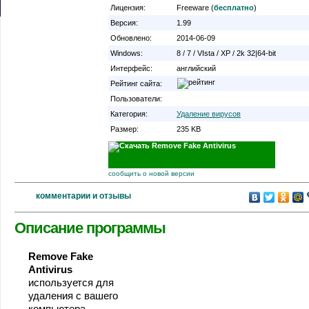
Лицензия:
Freeware (
бесплатно
)
Версия:
1.99
Обновлено:
2014-06-09
Windows:
8 / 7 / VIsta / XP / 2k 32|64-bit
Интерфейс:
английский
Рейтинг сайта:
Пользователи:
Категория:
Удаление вирусов
Размер:
235 KB
сообщить о новой версии
комментарии и отзывы
Описание программы
Remove Fake
Antivirus
используется для
удаления c вашего
компьютера