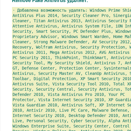
Remove Fake Antivirus удаляет:
· Добавлена возможность удалять: Windows Prime Shi
AntiVirus Plus 2014, Security Cleaner Pro, Sinergi
Cleaner, Titan Antivirus 2013, Antivirus Security 
Attentive Antivirus, Antivirus System File, iON In
Security, Smart Security, PC Defender Plus, Window
Proprietary Advisor, Windows Smart Warden, Home Ma
Cleaner, Strong Malware Defender, AV Security 2012
Recovery, Wolfram Antivirus, Security Protection, 
Antivirus 2011, Mega Antivirus 2012, AVG Antivirus
PC Security 2011, ThinkPoint, ThinkSmart, Antiviru
Security Tool, My Security Shield, Antivirus 7, An
GT, Defense Center, Protection Center, Sysinternal
Antivirus, Security Master AV, CleanUp Antivirus, 
Toolbar, Digital Protection, XP Smart Security 201
Antivirus Suite, Vista Security Tool 2010, Total X
Security, Security Central, Security Antivirus, To
Defender 2010, Vista Antivirus Pro 2010, Your PC
Protector, Vista Internet Security 2010, XP Guardi
Vista Guardian 2010, Antivirus Soft, XP Internet S
2010, Antivir 2010, Live PC Care, Malware Defense,
Internet Security 2010, Desktop Defender 2010, Ant
Live, Personal Security, Cyber Security, Alpha Ant
Windows Enterprise Suite, Security Center, Control