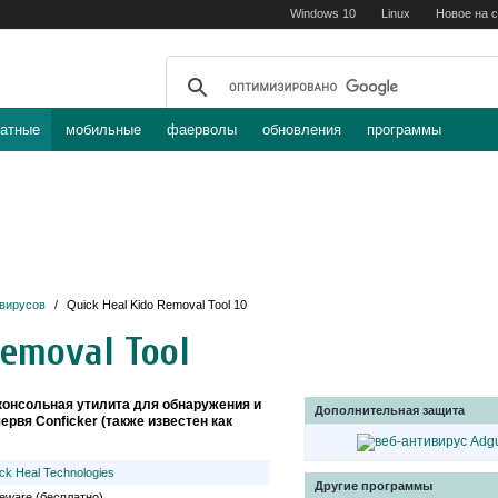
Windows 10
Linux
Новое на 
атные
мобильные
фаерволы
обновления
программы
 вирусов
/
Quick Heal Kido Removal Tool 10
Removal Tool
 консольная утилита для обнаружения и
Дополнительная защита
рвя Conficker (также известен как
ck Heal Technologies
Другие программы
eware (бесплатно)