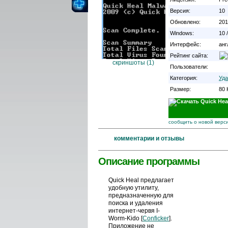
Версия:
10
Обновлено:
201
Windows:
10 /
Интерфейс:
анг
Рейтинг сайта:
cкриншоты (1)
Пользователи:
Категория:
Уда
Размер:
80 
сообщить о новой верс
комментарии и отзывы
Описание программы
Quick Heal предлагает
удобную утилиту,
предназначенную для
поиска и удаления
интернет-червя I-
Worm-Kido [
Conficker
].
Приложение не