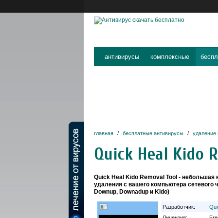
антивирусы
комплексные
беспл
главная
/
бесплатные антивирусы
/
удаление
Quick Heal Kido 
Quick Heal Kido Removal Tool - небольшая
удаления с вашего компьютера сетевого че
Downup, Downadup и Kido)
Разработчик:
Qui
Лицензия:
Fre