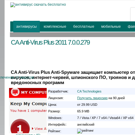
антивирусы
комплексные
бесплатные
мобильные
фае
CA Anti-Virus Plus 2011
7.0.0.279
CA Anti-Virus Plus Anti-Spyware защищает компьютер от
вирусов, интернет-червей, шпионского ПО, троянов и 
вредоносных программ
Разработчик:
CA Technologies
Лицензия:
Получить лицензию
на 90 дней
Цена:
от 29.99 USD
Размер:
65.9 MB
Windows:
7 / Vista / XP / 7 x64 / Vista64 / XP x64
Интерфейс:
английский
Рейтинг: