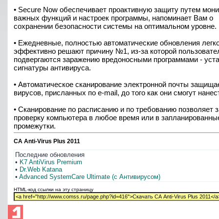
• Secure Now обеспечивает проактивную защиту путем мони
важных функций и настроек программы, напоминает Вам о
сохранении безопасности системы на оптимальном уровне.
• Ежедневные, полностью автоматические обновления легко
эффективно решают причину №1, из-за которой пользовате
подвергаются заражению вредоносными программами - уст
сигнатуры антивируса.
• Автоматическое сканирование электронной почты защища
вирусов, присланных по e-mail, до того как они смогут нанес
• Сканирование по расписанию и по требованию позволяет 
проверку компьютера в любое время или в запланированны
промежутки.
CA Anti-Virus Plus 2011
Последние обновления
•
K7 AntiVirus Premium
•
Dr.Web Katana
•
Advanced SystemCare Ultimate (с Антивирусом)
HTML-код ссылки на эту страницу