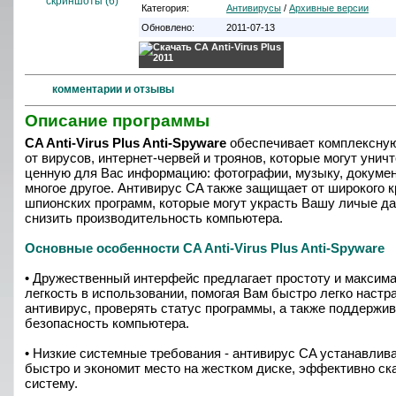
cкриншоты (6)
Категория:
Антивирусы
/
Архивные версии
Обновлено:
2011-07-13
комментарии и отзывы
Описание программы
CA Anti-Virus Plus Anti-Spyware
обеспечивает комплексну
от вирусов, интернет-червей и троянов, которые могут унич
ценную для Вас информацию: фотографии, музыку, докуме
многое другое. Антивирус CA также защищает от широкого к
шпионских программ, которые могут украсть Вашу личые д
снизить производительность компьютера.
Основные особенности CA Anti-Virus Plus Anti-Spyware
• Дружественный интерфейс предлагает простоту и максим
легкость в использовании, помогая Вам быстро легко настр
антивирус, проверять статус программы, а также поддержи
безопасность компьютера.
• Низкие системные требования - антивирус CA устанавлив
быстро и экономит место на жестком диске, эффективно ск
систему.